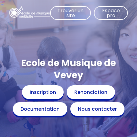
Aller
Trouver un
Espace
au
site
pro
contenu
principal
Ecole de Musique de
Vevey
Inscription
Renonciation
Documentation
Nous contacter